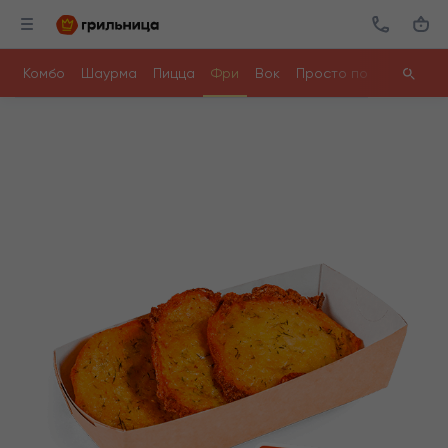
Комбо
Шаурма
Пицца
Фри
Вок
Просто поесть
Ролл