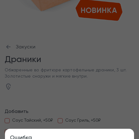
Закуски
Драники
Обжаренные во фритюре картофельные драники, 3 шт.
Золотистые снаружи и мягкие внутри.
Добавить
Соус Тайский, +50₽
Соус Гриль, +50₽
Соус Песто по-русски, +50₽
Соус Сырный, +50₽
Ошибка