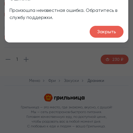
Соус Грибной, +50₽
Соус Цезарь, +50₽
Произошла неизвестная ошибка. Обратитесь в
Соус Сливочный, +50₽
службу поддержки.
Приборы
Закрыть
Пластиковая вилка
1
230
₽
Меню
Фри
Закуски
Драники
Грильница — это место, где знакомо, вкусно, с душой!
Мы — сеть ресторанов быстрого питания.
Готовим качественную еду, по доступной цене,
чтобы радовать вас в любой момент дня.
С любовью к еде и людям — ваша Грильница.