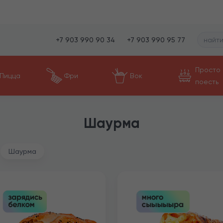
+7 903 990 90 34
+7 903 990 95 77
Просто
Пицца
Фри
Вок
поесть
Шаурма
Шаурма