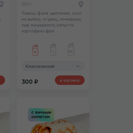
300 г
Лаваш, филе цыпленка, соус
,
на выбор, огурец, помидоры,
сыр моцарелла, капуста,
картофель фри.
,
Классический
в корзину
300
₽