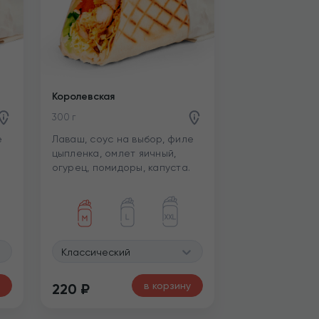
Королевская
300 г
е
Лаваш, соус на выбор, филе
цыпленка, омлет яичный,
огурец, помидоры, капуста.
.
Классический
в корзину
220
₽