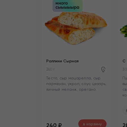
Роллини Сырная
C 
260 г
30
Тесто, сыр моцарелла, сыр
Пш
пармезан, укроп, соус цезарь,
вы
яичный меланж, орегано.
св
к
в корзину
240
₽
2