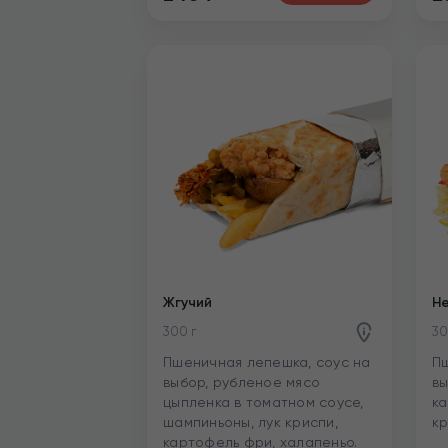
Жгучий
Н
300 г
30
Пшеничная лепешка, соус на
Пш
выбор, рубленое мясо
вы
цыпленка в томатном соусе,
ка
шампиньоны, лук криспи,
кр
картофель фри, халапеньо.