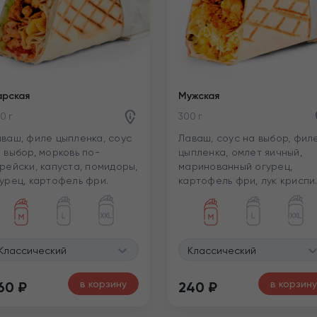
арская
Мужская
0 г
300 г
ваш, филе цыпленка, соус
Лаваш, соус на выбор, фил
 выбор, морковь по-
цыпленка, омлет яичный,
рейски, капуста, помидоры,
маринованный огурец,
урец, картофель фри.
картофель фри, лук криспи
Классический
Классический
в корзину
в корзину
60
₽
240
₽