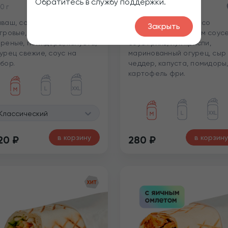
Обратитесь в службу поддержки.
0 г
300 г
ваш, соус том ям, креветки
Лаваш, рубленое мясо
Закрыть
гровые, шампиньоны
цыпленка в томатном соусе
реные, помидоры, капуста,
соус гриль, лук криспи,
урец свежие, соус на
маринованный огурец, сыр
бор.
чеддер, капуста, помидоры
картофель фри.
Классический
в корзину
в корзину
20
₽
280
₽