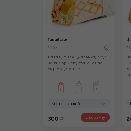
Гавайская
Ц
300 г
30
Лаваш, филе цыпленка, соус
Ла
на выбор, капуста, ананас,
на
сыр моцарелла.
ко
ог
Классический
в корзину
300
₽
2