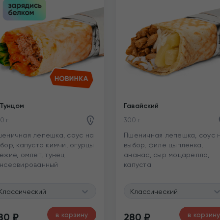
Тунцом
Гавайский
0 г
300 г
еничная лепешка, соус на
Пшеничная лепешка, соус 
бор, капуста кимчи, огурцы
выбор, филе цыпленка,
ежие, омлет, тунец
ананас, сыр моцарелла,
онсервированный
капуста.
Классический
Классический
в корзину
в корзину
80
₽
280
₽