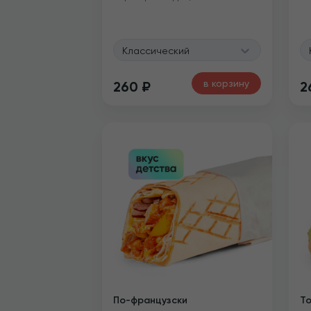
Классический
в корзину
260
₽
2
По-французски
То