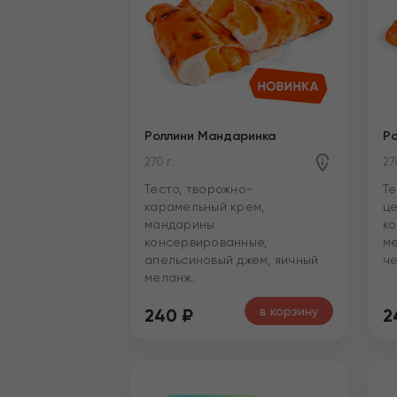
Роллини Мандаринка
Ро
270 г
27
Тесто, творожно-
Те
карамельный крем,
це
мандарины
ко
консервированные,
ме
апельсиновый джем, яичный
че
меланж.
в корзину
240
₽
2