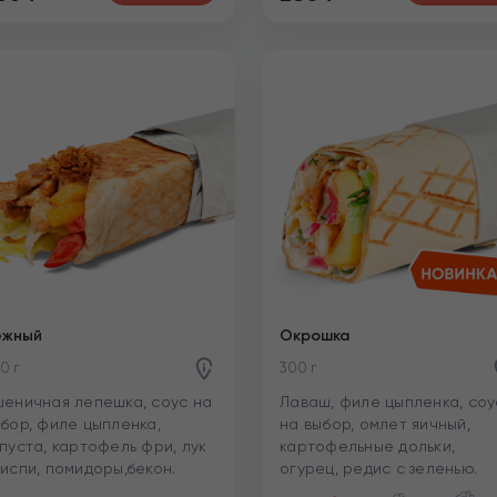
ежный
Окрошка
0 г
300 г
еничная лепешка, соус на
Лаваш, филе цыпленка, соу
бор, филе цыпленка,
на выбор, омлет яичный,
пуста, картофель фри, лук
картофельные дольки,
испи, помидоры,бекон.
огурец, редис с зеленью.