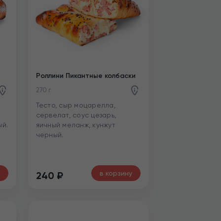
Роллини Пикантные колбаски
270 г
Тесто, сыр моцарелла,
сервелат, соус цезарь,
ый.
яичный меланж, кунжут
черный.
в корзину
240
₽