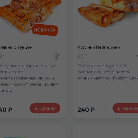
ллини с Тунцом
Роллини Пепперони
0 г
270 г
сто, сыр моцарелла, соус
Тесто, сыр моцарелла,
зарь, тунец
пепперони, соус цезарь,
нсервированный, яичный
яичный меланж, кунжут бел
ланж, кунжут белый, кунжут
рный.
в корзину
в корзину
40
₽
240
₽