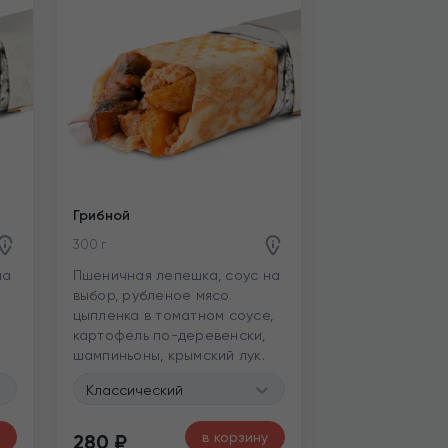
Грибной
300 г
на
Пшеничная лепешка, соус на
выбор, рубленое мясо
цыпленка в томатном соусе,
картофель по-деревенски,
шампиньоны, крымский лук.
Классический
в корзину
280
₽