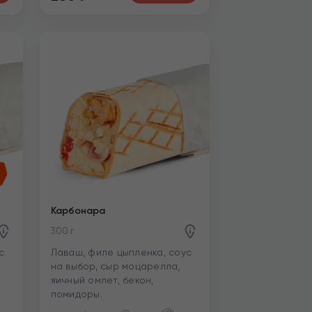
Карбонара
300 г
с
Лаваш, филе цыпленка, соус
на выбор, сыр моцарелла,
яичный омлет, бекон,
помидоры.