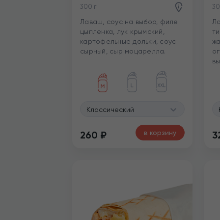
300 г
30
Лаваш, соус на выбор, филе
Ла
цыпленка, лук крымский,
ти
картофельные дольки, соус
жа
сырный, сыр моцарелла.
ог
вы
Классический
в корзину
260
₽
3