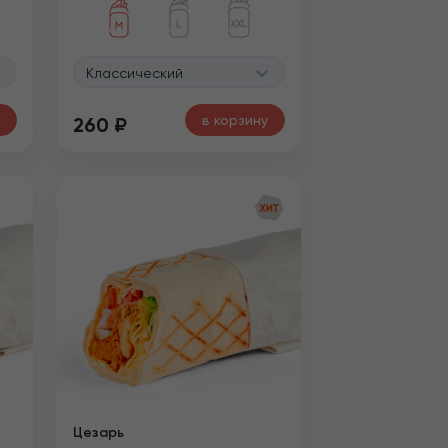
Классический
в корзину
260
₽
Цезарь