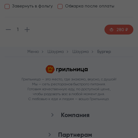
Завернуть в фольгу
Обжарка после оплаты
1
280
₽
Меню
Шаурма
Шаурма
Бургер
Грильница — это место, где знакомо, вкусно, с душой!
Мы — сеть ресторанов быстрого питания.
Готовим качественную еду, по доступной цене,
чтобы радовать вас в любой момент дня.
С любовью к еде и людям — ваша Грильница.
Компания
О нас
Партнерам
Рестораны