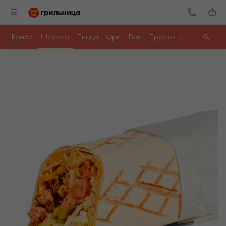
Комбо
Шаурма
Пицца
Фри
Вок
Просто поесть
Ролл