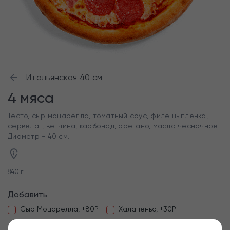
Итальянская 40 см
4 мяса
Тесто, сыр моцарелла, томатный соус, филе цыпленка,
сервелат, ветчина, карбонад, орегано, масло чесночное.
Диаметр - 40 см.
840 г
Добавить
Сыр Моцарелла, +80₽
Халапеньо, +30₽