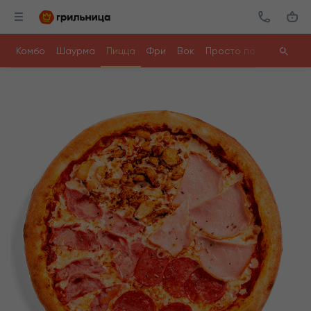
Комбо
Шаурма
Пицца
Фри
Вок
Просто поесть
Ролл